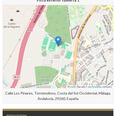
Pista exterior cubierta 1
Leaflet
|
Map data ©
OpenStreetMap
contributors
Calle Los Pinares, Torremolinos, Costa del Sol Occidental, Málaga,
Andalucía, 29260, España