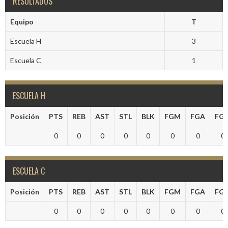
RESULTADOS
Equipo
T
Escuela H
3
Escuela C
1
ESCUELA H
Posición
PTS
REB
AST
STL
BLK
FGM
FGA
FG
0
0
0
0
0
0
0
0
ESCUELA C
Posición
PTS
REB
AST
STL
BLK
FGM
FGA
FG
0
0
0
0
0
0
0
0