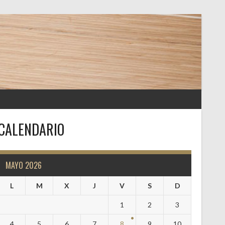
CALENDARIO
MAYO 2026
L
M
X
J
V
S
D
1
2
3
4
5
6
7
8
9
10