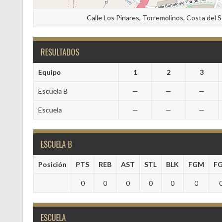
Calle Los Pinares, Torremolinos, Costa del 
RESULTADOS
Equipo
1
2
3
Escuela B
—
—
—
Escuela
—
—
—
ESCUELA B
Posición
PTS
REB
AST
STL
BLK
FGM
F
0
0
0
0
0
0
ESCUELA