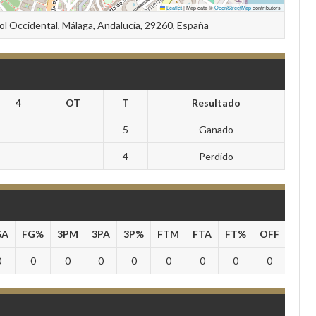
Leaflet
|
Map data ©
OpenStreetMap
contributors
Sol Occidental, Málaga, Andalucía, 29260, España
4
OT
T
Resultado
—
—
5
Ganado
—
—
4
Perdido
GA
FG%
3PM
3PA
3P%
FTM
FTA
FT%
OFF
DEF
0
0
0
0
0
0
0
0
0
0