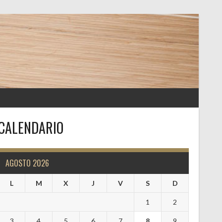
CALENDARIO
AGOSTO 2026
L
M
X
J
V
S
D
1
2
3
4
5
6
7
8
9