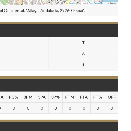
Leaflet
|
Map data ©
OpenStreetMap
contributors
Sol Occidental, Málaga, Andalucía, 29260, España
T
6
1
GA
FG%
3PM
3PA
3P%
FTM
FTA
FT%
OFF
DEF
0
0
0
0
0
0
0
0
0
0