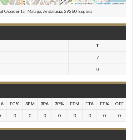
Leaflet
|
Map data ©
OpenStreetMap
contributors
Sol Occidental, Málaga, Andalucía, 29260, España
T
7
0
GA
FG%
3PM
3PA
3P%
FTM
FTA
FT%
OFF
DEF
0
0
0
0
0
0
0
0
0
0