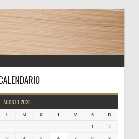
CALENDARIO
AGOSTO 2026
L
M
X
J
V
S
D
1
2
3
4
5
6
7
8
9