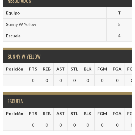
RESULTADOS
Equipo
T
Sunny W Yellow
5
Escuela
4
SUNNY W YELLOW
Posición
PTS
REB
AST
STL
BLK
FGM
FGA
FG
0
0
0
0
0
0
0
0
ESCUELA
Posición
PTS
REB
AST
STL
BLK
FGM
FGA
FG
0
0
0
0
0
0
0
0