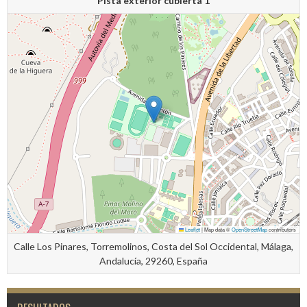
Pista exterior cubierta 1
Leaflet
|
Map data ©
OpenStreetMap
contributors
Calle Los Pinares, Torremolinos, Costa del Sol Occidental, Málaga,
Andalucía, 29260, España