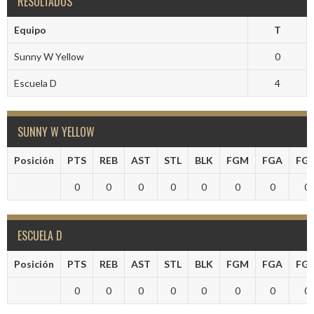
RESULTADOS
Equipo
T
Sunny W Yellow
0
Escuela D
4
SUNNY W YELLOW
Posición
PTS
REB
AST
STL
BLK
FGM
FGA
FG
0
0
0
0
0
0
0
0
ESCUELA D
Posición
PTS
REB
AST
STL
BLK
FGM
FGA
FG
0
0
0
0
0
0
0
0