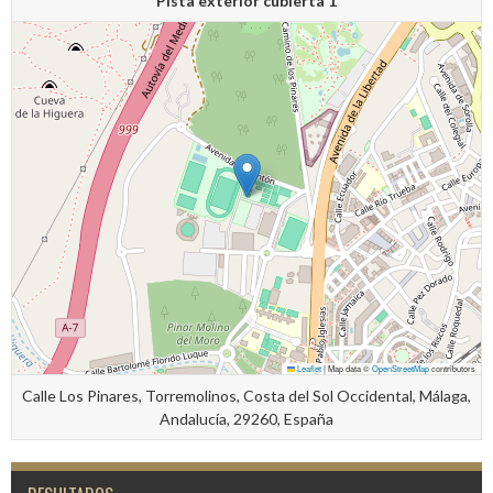
Pista exterior cubierta 1
Leaflet
|
Map data ©
OpenStreetMap
contributors
Calle Los Pinares, Torremolinos, Costa del Sol Occidental, Málaga,
Andalucía, 29260, España