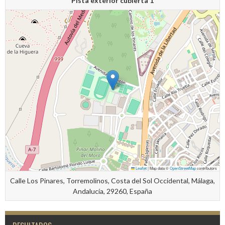
Pista exterior cubierta 1
Leaflet
|
Map data ©
OpenStreetMap
contributors
Calle Los Pinares, Torremolinos, Costa del Sol Occidental, Málaga,
Andalucía, 29260, España