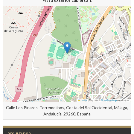
Pista exterior cubierta 1
Leaflet
|
Map data ©
OpenStreetMap
contributors
Calle Los Pinares, Torremolinos, Costa del Sol Occidental, Málaga,
Andalucía, 29260, España