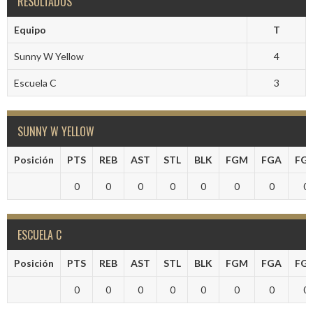
RESULTADOS
Equipo
T
Sunny W Yellow
4
Escuela C
3
SUNNY W YELLOW
Posición
PTS
REB
AST
STL
BLK
FGM
FGA
FG
0
0
0
0
0
0
0
0
ESCUELA C
Posición
PTS
REB
AST
STL
BLK
FGM
FGA
FG
0
0
0
0
0
0
0
0