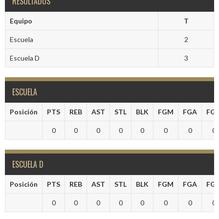
RESULTADOS
Equipo
T
Escuela
2
Escuela D
3
ESCUELA
Posición
PTS
REB
AST
STL
BLK
FGM
FGA
FG
0
0
0
0
0
0
0
0
ESCUELA D
Posición
PTS
REB
AST
STL
BLK
FGM
FGA
FG
0
0
0
0
0
0
0
0