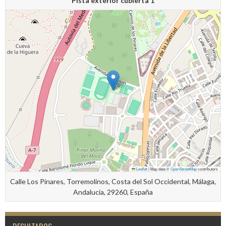
Pista exterior cubierta 1
Leaflet
|
Map data ©
OpenStreetMap
contributors
Calle Los Pinares, Torremolinos, Costa del Sol Occidental, Málaga,
Andalucía, 29260, España