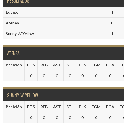
RESULTADOS
Equipo
T
Atenea
0
Sunny W Yellow
1
ATENEA
Posición
PTS
REB
AST
STL
BLK
FGM
FGA
FG
0
0
0
0
0
0
0
0
SUNNY W YELLOW
Posición
PTS
REB
AST
STL
BLK
FGM
FGA
FG
0
0
0
0
0
0
0
0