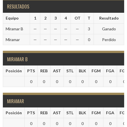
RESULTADOS
Equipo
1
2
3
4
OT
T
Resultado
Miramar B
—
—
—
—
—
3
Ganado
Miramar
—
—
—
—
—
0
Perdido
MIRAMAR B
Posición
PTS
REB
AST
STL
BLK
FGM
FGA
FG
0
0
0
0
0
0
0
0
MIRAMAR
Posición
PTS
REB
AST
STL
BLK
FGM
FGA
FG
0
0
0
0
0
0
0
0