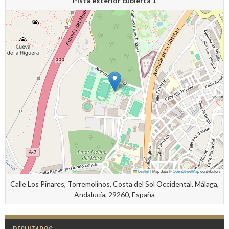
Pista exterior cubierta 1
Leaflet
|
Map data ©
OpenStreetMap
contributors
Calle Los Pinares, Torremolinos, Costa del Sol Occidental, Málaga,
Andalucía, 29260, España