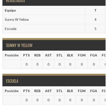
RESULTADOS
Equipo
T
Sunny W Yellow
4
Escuela
5
SUNNY W YELLOW
Posición
PTS
REB
AST
STL
BLK
FGM
FGA
FG
0
0
0
0
0
0
0
0
ESCUELA
Posición
PTS
REB
AST
STL
BLK
FGM
FGA
FG
0
0
0
0
0
0
0
0