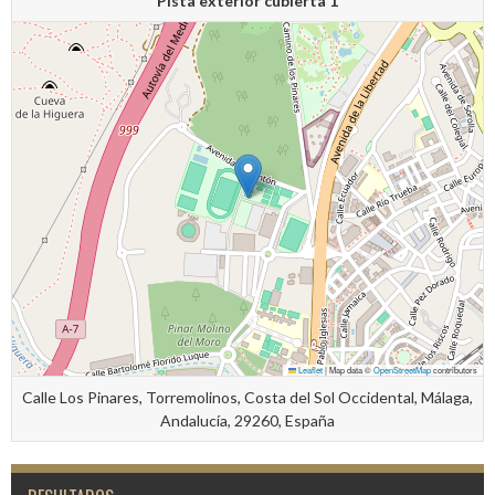
Pista exterior cubierta 1
Leaflet
|
Map data ©
OpenStreetMap
contributors
Calle Los Pinares, Torremolinos, Costa del Sol Occidental, Málaga,
Andalucía, 29260, España