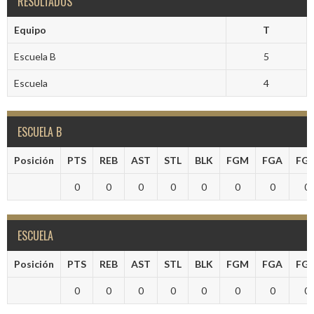
RESULTADOS
Equipo
T
Escuela B
5
Escuela
4
ESCUELA B
Posición
PTS
REB
AST
STL
BLK
FGM
FGA
FG
0
0
0
0
0
0
0
0
ESCUELA
Posición
PTS
REB
AST
STL
BLK
FGM
FGA
FG
0
0
0
0
0
0
0
0