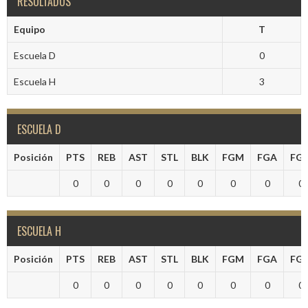
RESULTADOS
Equipo
T
Escuela D
0
Escuela H
3
ESCUELA D
Posición
PTS
REB
AST
STL
BLK
FGM
FGA
FG
0
0
0
0
0
0
0
0
ESCUELA H
Posición
PTS
REB
AST
STL
BLK
FGM
FGA
FG
0
0
0
0
0
0
0
0