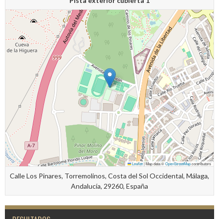
Pista exterior cubierta 1
Leaflet
|
Map data ©
OpenStreetMap
contributors
Calle Los Pinares, Torremolinos, Costa del Sol Occidental, Málaga,
Andalucía, 29260, España