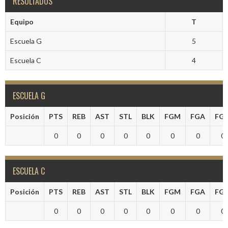
RESULTADOS
Equipo
T
Escuela G
5
Escuela C
4
ESCUELA G
Posición
PTS
REB
AST
STL
BLK
FGM
FGA
FG
0
0
0
0
0
0
0
0
ESCUELA C
Posición
PTS
REB
AST
STL
BLK
FGM
FGA
FG
0
0
0
0
0
0
0
0