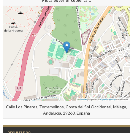
Pista exterior cubierta 1
Leaflet
|
Map data ©
OpenStreetMap
contributors
Calle Los Pinares, Torremolinos, Costa del Sol Occidental, Málaga,
Andalucía, 29260, España