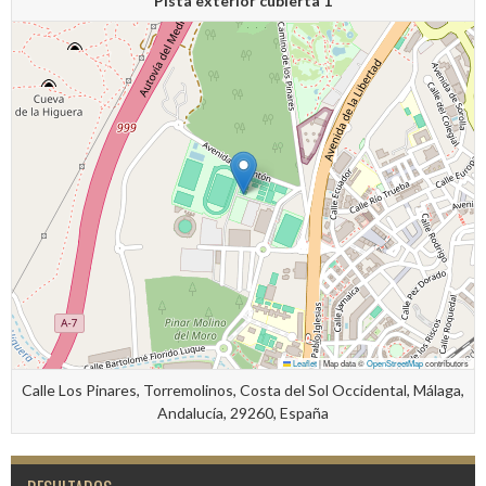
Pista exterior cubierta 1
Leaflet
|
Map data ©
OpenStreetMap
contributors
Calle Los Pinares, Torremolinos, Costa del Sol Occidental, Málaga,
Andalucía, 29260, España