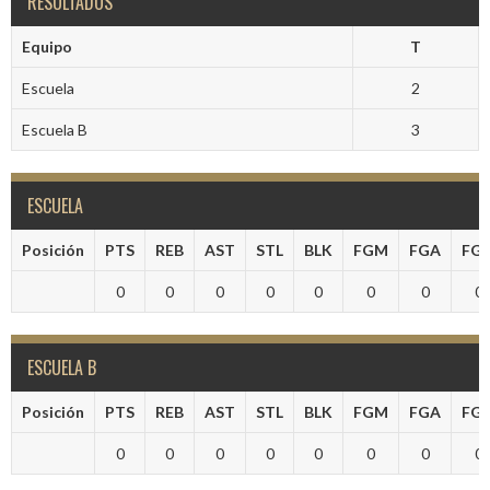
RESULTADOS
Equipo
T
Escuela
2
Escuela B
3
ESCUELA
Posición
PTS
REB
AST
STL
BLK
FGM
FGA
FG
0
0
0
0
0
0
0
0
ESCUELA B
Posición
PTS
REB
AST
STL
BLK
FGM
FGA
FG
0
0
0
0
0
0
0
0