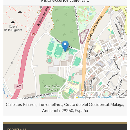
Pista exterior cubierta 1
Leaflet
|
Map data ©
OpenStreetMap
contributors
Calle Los Pinares, Torremolinos, Costa del Sol Occidental, Málaga,
Andalucía, 29260, España