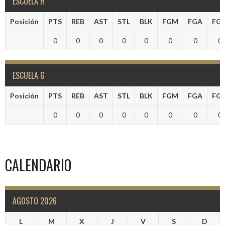
ESCUELA H
Posición
PTS
REB
AST
STL
BLK
FGM
FGA
FG
0
0
0
0
0
0
0
0
ESCUELA G
Posición
PTS
REB
AST
STL
BLK
FGM
FGA
FG
0
0
0
0
0
0
0
0
CALENDARIO
AGOSTO 2026
L
M
X
J
V
S
D