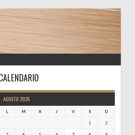
CALENDARIO
AGOSTO 2026
L
M
X
J
V
S
D
1
2
3
4
5
6
7
8
9