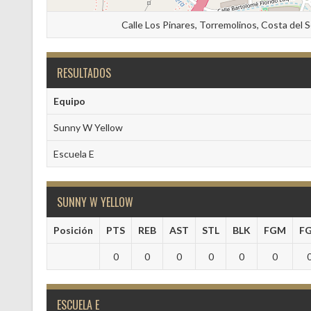
Calle Los Pinares, Torremolinos, Costa del 
RESULTADOS
Equipo
Sunny W Yellow
Escuela E
SUNNY W YELLOW
Posición
PTS
REB
AST
STL
BLK
FGM
F
0
0
0
0
0
0
ESCUELA E