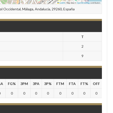
Leaflet
|
Map data ©
OpenStreetMap
contributors
Sol Occidental, Málaga, Andalucía, 29260, España
T
2
9
GA
FG%
3PM
3PA
3P%
FTM
FTA
FT%
OFF
DEF
0
0
0
0
0
0
0
0
0
0