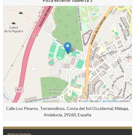
Pista exterior cubierta 1
Leaflet
|
Map data ©
OpenStreetMap
contributors
Calle Los Pinares, Torremolinos, Costa del Sol Occidental, Málaga,
Andalucía, 29260, España