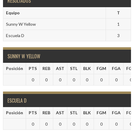
RESULTADOS
Equipo
T
Sunny W Yellow
1
Escuela D
3
SUNNY W YELLOW
Posición
PTS
REB
AST
STL
BLK
FGM
FGA
FG
0
0
0
0
0
0
0
0
ESCUELA D
Posición
PTS
REB
AST
STL
BLK
FGM
FGA
FG
0
0
0
0
0
0
0
0