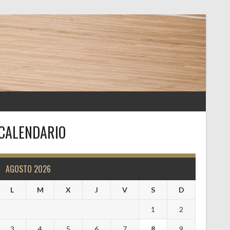
CALENDARIO
AGOSTO 2026
L
M
X
J
V
S
D
1
2
3
4
5
6
7
8
9