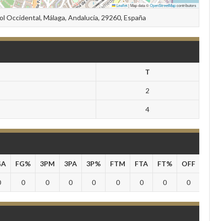
Leaflet
|
Map data ©
OpenStreetMap
contributors
Sol Occidental, Málaga, Andalucía, 29260, España
T
2
4
GA
FG%
3PM
3PA
3P%
FTM
FTA
FT%
OFF
DEF
0
0
0
0
0
0
0
0
0
0