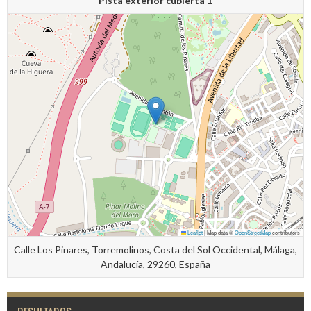
Pista exterior cubierta 1
Leaflet
|
Map data ©
OpenStreetMap
contributors
Calle Los Pinares, Torremolinos, Costa del Sol Occidental, Málaga,
Andalucía, 29260, España