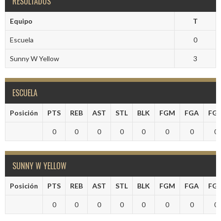
RESULTADOS
Equipo
T
Escuela
0
Sunny W Yellow
3
ESCUELA
Posición
PTS
REB
AST
STL
BLK
FGM
FGA
FG
0
0
0
0
0
0
0
0
SUNNY W YELLOW
Posición
PTS
REB
AST
STL
BLK
FGM
FGA
FG
0
0
0
0
0
0
0
0