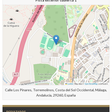
Pista exterior cubierta 1
Leaflet
|
Map data ©
OpenStreetMap
contributors
Calle Los Pinares, Torremolinos, Costa del Sol Occidental, Málaga,
Andalucía, 29260, España