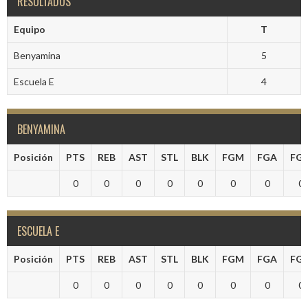
RESULTADOS
Equipo
T
Benyamina
5
Escuela E
4
BENYAMINA
Posición
PTS
REB
AST
STL
BLK
FGM
FGA
FG
0
0
0
0
0
0
0
0
ESCUELA E
Posición
PTS
REB
AST
STL
BLK
FGM
FGA
FG
0
0
0
0
0
0
0
0