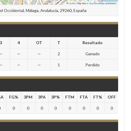
Leaflet
|
Map data ©
OpenStreetMap
contributors
Sol Occidental, Málaga, Andalucía, 29260, España
3
4
OT
T
Resultado
—
—
—
2
Ganado
—
—
—
1
Perdido
GA
FG%
3PM
3PA
3P%
FTM
FTA
FT%
OFF
DEF
0
0
0
0
0
0
0
0
0
0