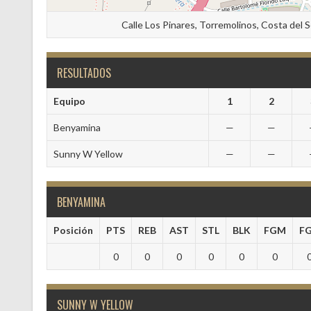
Calle Los Pinares, Torremolinos, Costa del 
RESULTADOS
Equipo
1
2
Benyamina
—
—
Sunny W Yellow
—
—
BENYAMINA
Posición
PTS
REB
AST
STL
BLK
FGM
F
0
0
0
0
0
0
SUNNY W YELLOW