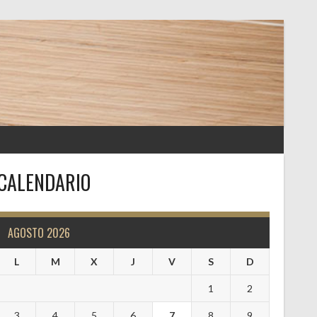
CALENDARIO
AGOSTO 2026
L
M
X
J
V
S
D
1
2
3
4
5
6
7
8
9