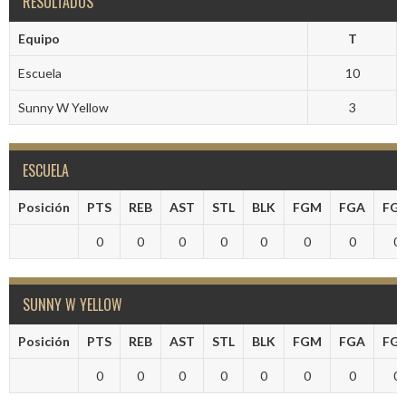
RESULTADOS
Equipo
T
Escuela
10
Sunny W Yellow
3
ESCUELA
Posición
PTS
REB
AST
STL
BLK
FGM
FGA
FG
0
0
0
0
0
0
0
0
SUNNY W YELLOW
Posición
PTS
REB
AST
STL
BLK
FGM
FGA
FG
0
0
0
0
0
0
0
0