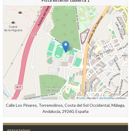
Pista exterior cubierta 1
Leaflet
|
Map data ©
OpenStreetMap
contributors
Calle Los Pinares, Torremolinos, Costa del Sol Occidental, Málaga,
Andalucía, 29260, España