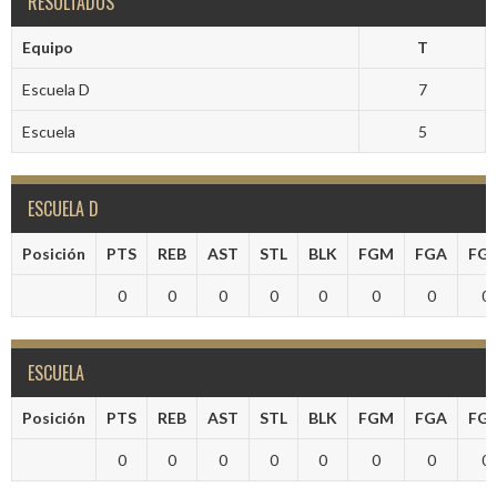
RESULTADOS
Equipo
T
Escuela D
7
Escuela
5
ESCUELA D
Posición
PTS
REB
AST
STL
BLK
FGM
FGA
FG
0
0
0
0
0
0
0
0
ESCUELA
Posición
PTS
REB
AST
STL
BLK
FGM
FGA
FG
0
0
0
0
0
0
0
0