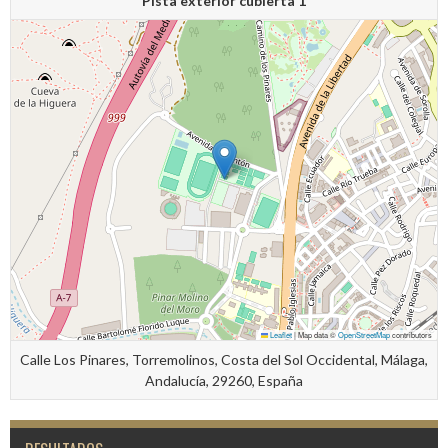
Pista exterior cubierta 1
Leaflet
|
Map data ©
OpenStreetMap
contributors
Calle Los Pinares, Torremolinos, Costa del Sol Occidental, Málaga,
Andalucía, 29260, España