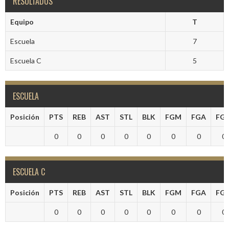
RESULTADOS
Equipo
T
Escuela
7
Escuela C
5
ESCUELA
Posición
PTS
REB
AST
STL
BLK
FGM
FGA
FG
0
0
0
0
0
0
0
0
ESCUELA C
Posición
PTS
REB
AST
STL
BLK
FGM
FGA
FG
0
0
0
0
0
0
0
0