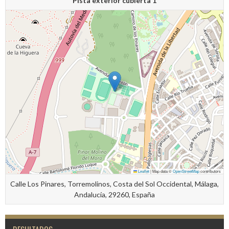
Pista exterior cubierta 1
Leaflet
|
Map data ©
OpenStreetMap
contributors
Calle Los Pinares, Torremolinos, Costa del Sol Occidental, Málaga,
Andalucía, 29260, España