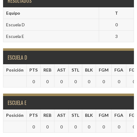
RESULTADOS
Equipo
T
Escuela D
0
Escuela E
3
ESCUELA D
Posición
PTS
REB
AST
STL
BLK
FGM
FGA
FG
0
0
0
0
0
0
0
0
ESCUELA E
Posición
PTS
REB
AST
STL
BLK
FGM
FGA
FG
0
0
0
0
0
0
0
0