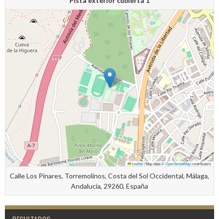
Pista exterior cubierta 1
Leaflet
|
Map data ©
OpenStreetMap
contributors
Calle Los Pinares, Torremolinos, Costa del Sol Occidental, Málaga,
Andalucía, 29260, España