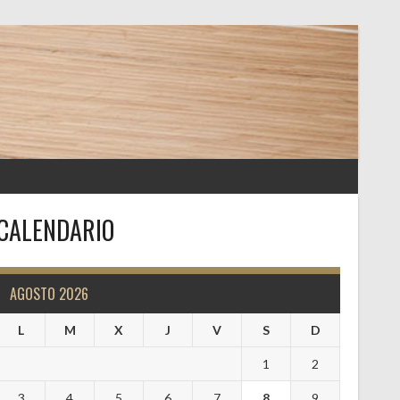
CALENDARIO
AGOSTO 2026
L
M
X
J
V
S
D
1
2
3
4
5
6
7
8
9