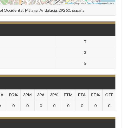
Leaflet
|
Map data ©
OpenStreetMap
contributors
Sol Occidental, Málaga, Andalucía, 29260, España
T
3
5
GA
FG%
3PM
3PA
3P%
FTM
FTA
FT%
OFF
DEF
0
0
0
0
0
0
0
0
0
0