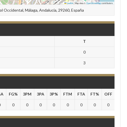
Leaflet
|
Map data ©
OpenStreetMap
contributors
Sol Occidental, Málaga, Andalucía, 29260, España
T
0
3
GA
FG%
3PM
3PA
3P%
FTM
FTA
FT%
OFF
DEF
0
0
0
0
0
0
0
0
0
0