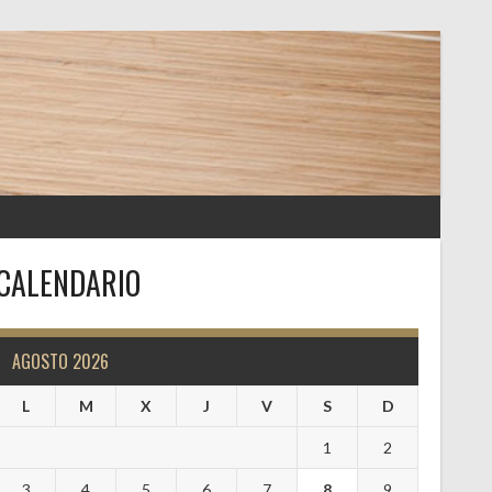
CALENDARIO
AGOSTO 2026
L
M
X
J
V
S
D
1
2
3
4
5
6
7
8
9