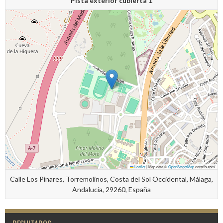
Pista exterior cubierta 1
Leaflet
|
Map data ©
OpenStreetMap
contributors
Calle Los Pinares, Torremolinos, Costa del Sol Occidental, Málaga,
Andalucía, 29260, España