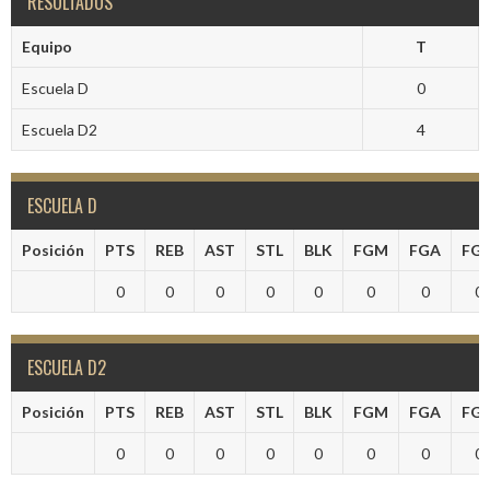
RESULTADOS
Equipo
T
Escuela D
0
Escuela D2
4
ESCUELA D
Posición
PTS
REB
AST
STL
BLK
FGM
FGA
FG
0
0
0
0
0
0
0
0
ESCUELA D2
Posición
PTS
REB
AST
STL
BLK
FGM
FGA
FG
0
0
0
0
0
0
0
0