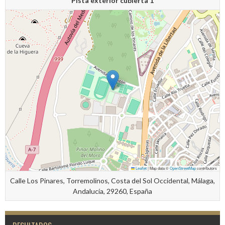
Pista exterior cubierta 1
Leaflet
|
Map data ©
OpenStreetMap
contributors
Calle Los Pinares, Torremolinos, Costa del Sol Occidental, Málaga,
Andalucía, 29260, España