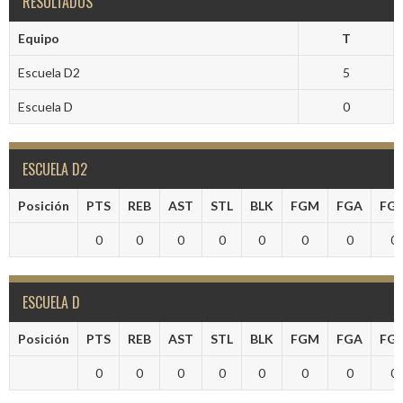
RESULTADOS
Equipo
T
Escuela D2
5
Escuela D
0
ESCUELA D2
Posición
PTS
REB
AST
STL
BLK
FGM
FGA
FG
0
0
0
0
0
0
0
0
ESCUELA D
Posición
PTS
REB
AST
STL
BLK
FGM
FGA
FG
0
0
0
0
0
0
0
0