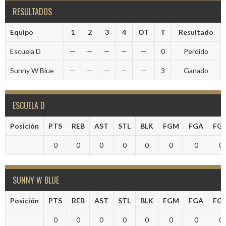
RESULTADOS
Equipo
1
2
3
4
OT
T
Resultado
Escuela D
—
—
—
—
—
0
Perdido
Sunny W Blue
—
—
—
—
—
3
Ganado
ESCUELA D
Posición
PTS
REB
AST
STL
BLK
FGM
FGA
FG
0
0
0
0
0
0
0
0
SUNNY W BLUE
Posición
PTS
REB
AST
STL
BLK
FGM
FGA
FG
0
0
0
0
0
0
0
0