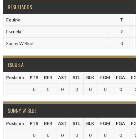
RESULTADOS
Equipo
T
Escuela
2
Sunny W Blue
0
ESCUELA
Posición
PTS
REB
AST
STL
BLK
FGM
FGA
FG
0
0
0
0
0
0
0
0
SUNNY W BLUE
Posición
PTS
REB
AST
STL
BLK
FGM
FGA
FG
0
0
0
0
0
0
0
0