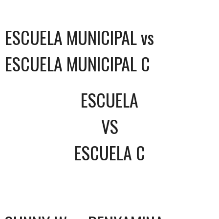
ESCUELA MUNICIPAL vs
ESCUELA MUNICIPAL C
ESCUELA
VS
ESCUELA C