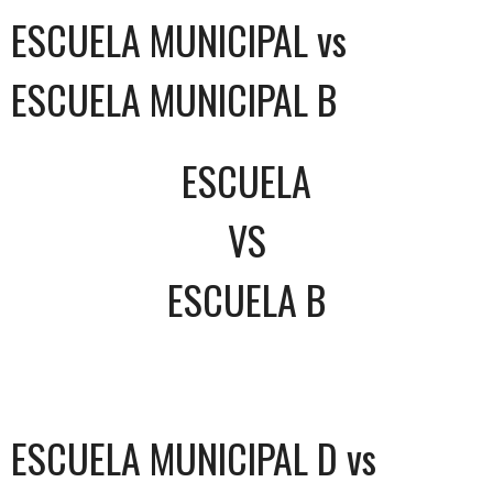
ESCUELA MUNICIPAL vs
ESCUELA MUNICIPAL B
ESCUELA
VS
ESCUELA B
ESCUELA MUNICIPAL D vs