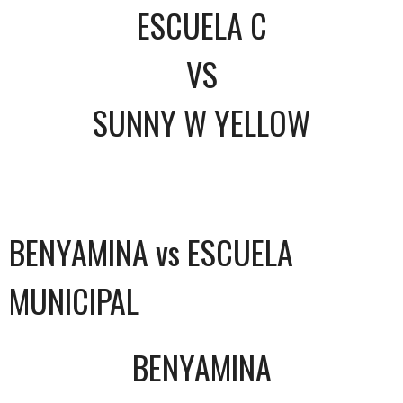
ESCUELA C
VS
SUNNY W YELLOW
BENYAMINA vs ESCUELA
MUNICIPAL
BENYAMINA