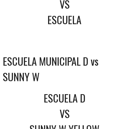
VS
ESCUELA
ESCUELA MUNICIPAL D vs
SUNNY W
ESCUELA D
VS
SUNNY W YELLOW