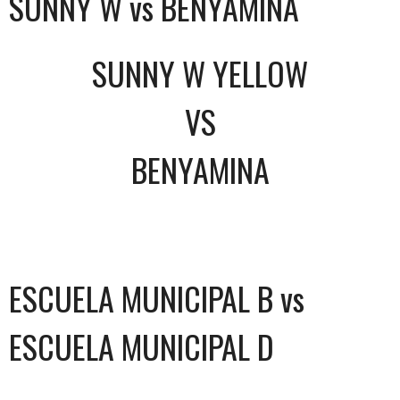
SUNNY W vs BENYAMINA
SUNNY W YELLOW
VS
BENYAMINA
ESCUELA MUNICIPAL B vs
ESCUELA MUNICIPAL D