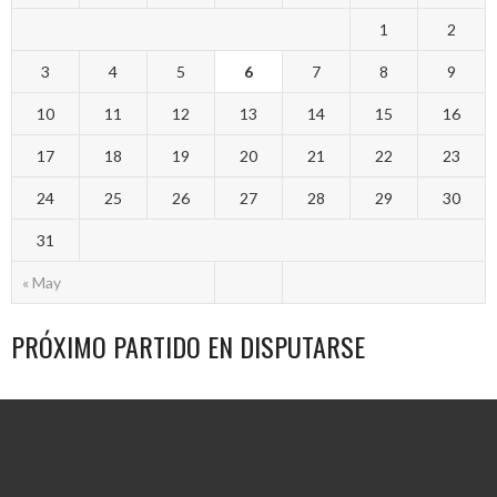
1
2
3
4
5
6
7
8
9
10
11
12
13
14
15
16
17
18
19
20
21
22
23
24
25
26
27
28
29
30
31
« May
PRÓXIMO PARTIDO EN DISPUTARSE