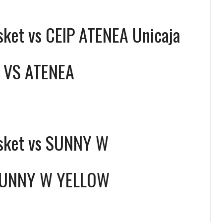
sket vs CEIP ATENEA Unicaja
VS
ATENEA
asket vs SUNNY W
UNNY W YELLOW