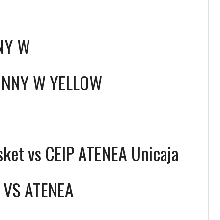
NNY W
UNNY W YELLOW
sket vs CEIP ATENEA Unicaja
VS
ATENEA