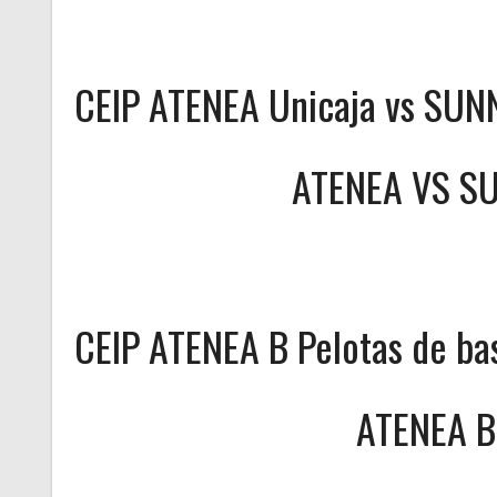
CEIP ATENEA Unicaja vs SU
ATENEA
VS
S
CEIP ATENEA B Pelotas de ba
ATENEA B