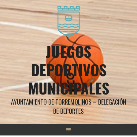
Saltar
al
contenido
JUEGOS
DEPORTIVOS
MUNICIPALES
AYUNTAMIENTO DE TORREMOLINOS – DELEGACIÓN
DE DEPORTES