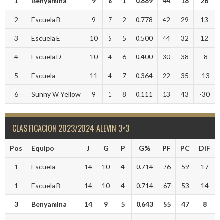
1
Benyamina
9
8
1
0.889
44
18
26
2
Escuela B
9
7
2
0.778
42
29
13
3
Escuela E
10
5
5
0.500
44
32
12
4
Escuela D
10
4
6
0.400
30
38
-8
5
Escuela
11
4
7
0.364
22
35
-13
6
Sunny W Yellow
9
1
8
0.111
13
43
-30
CLASIFICACION 2023/2024 ALEVIN 3×3
Pos
Equipo
J
G
P
G%
PF
PC
DIF
1
Escuela
14
10
4
0.714
76
59
17
1
Escuela B
14
10
4
0.714
67
53
14
3
Benyamina
14
9
5
0.643
55
47
8