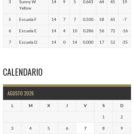
3
Sunny W
14
9
5
0.643
64
45
19
Yellow
5
Escuela F
14
7
7
0.500
58
65
-7
6
Escuela E
14
4
10
0.286
56
72
-16
7
Escuela D
14
0
14
0.000
17
52
-35
CALENDARIO
AGOSTO 2026
L
M
X
J
V
S
D
1
2
3
4
5
6
7
8
9