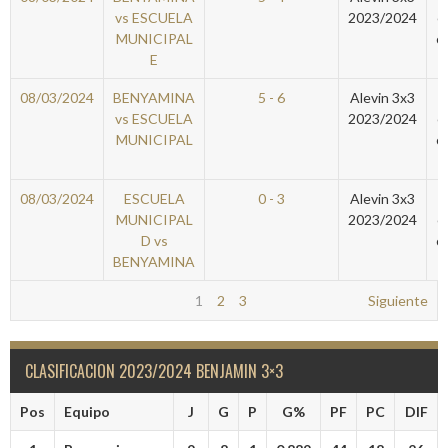
vs ESCUELA
2023/2024
e
MUNICIPAL
c
E
08/03/2024
BENYAMINA
5 - 6
Alevin 3x3
vs ESCUELA
2023/2024
e
MUNICIPAL
c
08/03/2024
ESCUELA
0 - 3
Alevin 3x3
MUNICIPAL
2023/2024
e
D vs
c
BENYAMINA
1
2
3
Siguiente
CLASIFICACION 2023/2024 BENJAMIN 3×3
Pos
Equipo
J
G
P
G%
PF
PC
DIF