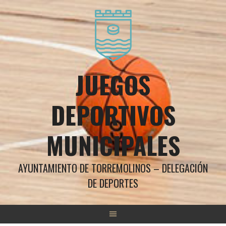
Saltar
al
contenido
JUEGOS
DEPORTIVOS
MUNICIPALES
AYUNTAMIENTO DE TORREMOLINOS – DELEGACIÓN
DE DEPORTES