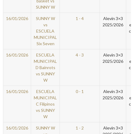
basket vs
SUNNY W
16/01/2026
SUNNY W
1 - 4
Alevin 3×3
P
vs
2025/2026
ex
ESCUELA
cu
MUNICIPAL
Six Seven
16/01/2026
ESCUELA
4 - 3
Alevin 3×3
P
MUNICIPAL
2025/2026
ex
D Bainrots
cu
vs SUNNY
W
16/01/2026
ESCUELA
0 - 1
Alevin 3×3
P
MUNICIPAL
2025/2026
ex
C Filipinos
cu
vs SUNNY
W
16/01/2026
SUNNY W
1 - 2
Alevin 3×3
P