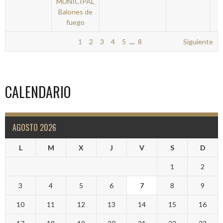
MUNICIPAL
Balones de
fuego
1
2
3
4
5
…
8
Siguiente
CALENDARIO
AGOSTO 2026
L
M
X
J
V
S
D
1
2
3
4
5
6
7
8
9
10
11
12
13
14
15
16